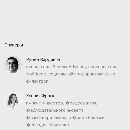
Спикеры
Рубен Варданян
основатель Phoenix Advisors, сооснователь
Noôdome, социальный предприниматель и
филантроп
Ксения Франк
импакт-инвестор, �редседатель
�аблюдательного �овета
�лаготворительного �онда Елены и
�еннадия Тимченко