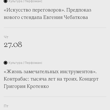
Культура / Перфоманс
24
25
26
27
28
29
30
«Искусство переговоров». Предпоказ
31
нового стендапа Евгения Чебаткова
Чт
27.08
Культура / Перфоманс
«Жизнь замечательных инструментов».
Контрабас: тысяча лет на троих. Концерт
Григория Кротенко
Пт