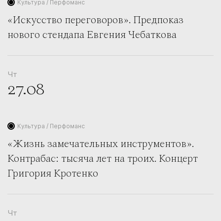
Культура / Перфоманс
24
25
26
27
28
29
30
«Искусство переговоров». Предпоказ
31
нового стендапа Евгения Чебаткова
Чт
27.08
Культура / Перфоманс
«Жизнь замечательных инструментов».
Контрабас: тысяча лет на троих. Концерт
Григория Кротенко
Чт