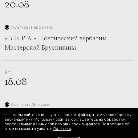
20.08
Культура / Перфоманс
«В. Е. Р. А.». Поэтический вербатим
Мастерской Брусникина
Вт
18.08
Культура / Дискуссия
На нашем сайте используются cookie-файлы, в том числе сервисы
«Дети вместо цветов». Разговор с Ксенией
веб-аналитики. Используя сайт, вы соглашаетесь на обработку
персональных данных при помощи cookie-файлов. Подробнее об
Раппопорт, Юлией Снигирь и Ольгой
этом вы можете узнать в
Политике
.
Сутуловой