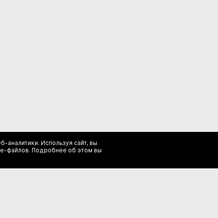
б-аналитики. Используя сайт, вы
ie-файлов. Подробнее об этом вы
Сообщество
О нас