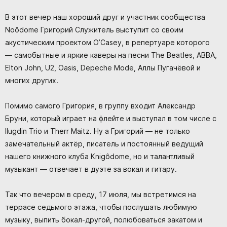
В этот вечер наш хороший друг и участник сообщества
Noôdome Григорий Служитель выступит со своим
акустическим проектом O’Casey, в репертуаре которого
— самобытные и яркие каверы на песни The Beatles, ABBA,
Elton John, U2, Oasis, Depeche Mode, Аллы Пугачёвой и
многих других.
Помимо самого Григория, в группу входит Александр
Бруни, который играет на флейте и выступал в том числе с
Ilugdin Trio и Therr Maitz. Ну а Григорий — не только
замечательный актёр, писатель и постоянный ведущий
нашего книжного клуба Knigôdome, но и талантливый
музыкант — отвечает в дуэте за вокал и гитару.
Так что вечером в среду, 17 июля, мы встретимся на
террасе седьмого этажа, чтобы послушать любимую
музыку, выпить бокал-другой, полюбоваться закатом и