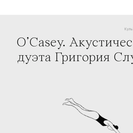
Куль
O’Casey. Акустичес
дуэта Григория Сл