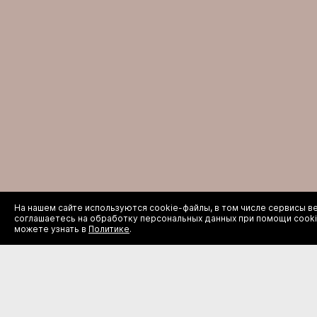
На нашем сайте используются cookie-файлы, в том числе сервисы ве
Все программы
соглашаетесь на обработку персональных данных при помощи cook
можете узнать в
Политике
.
Москва, Романов переулок, д.2, стр.1